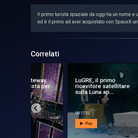
Il primo turista spaziale da oggi ha un nome 
ed è il primo ad aver acquistato con SpaceX un b
Correlati
 hopper
Anche La Cina per la
Her
ca di
prima volta recupera il
ve
primo s...
de.
00:01:59
00:0
Play