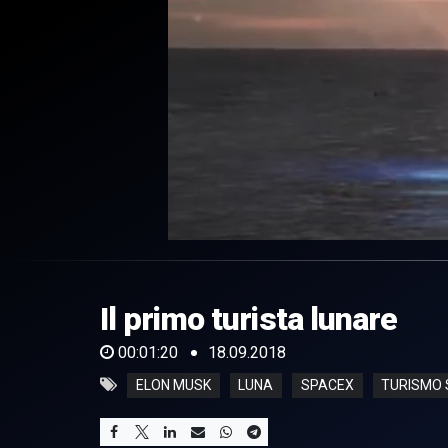
0
of
1
minute,
Il primo turista lunare
20
seconds
Volume
0%
00:01:20
18.09.2018
ELON MUSK
LUNA
SPACEX
TURISMO 