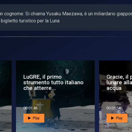
e un cognome. Si chiama Yusaku Maezawa, è un miliardario giapp
iglietto turistico per la Luna
a di Esa è in viaggio
Il primo mosaico
rso il primo asteroide
cosmico di Euclid
..
1:39
00:02:44
Play
Play