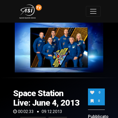
0
of
2
minutes,
Space Station
33
0
seconds
Live: June 4, 2013
0
00:02:33
09.12.2013
Pubblicato