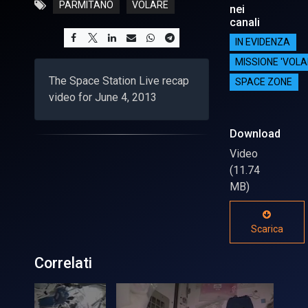
PARMITANO
VOLARE
nei
canali
IN EVIDENZA
MISSIONE 'VOLA
The Space Station Live recap
SPACE ZONE
video for June 4, 2013
Download
Video
(11.74
MB)
Scarica
Correlati