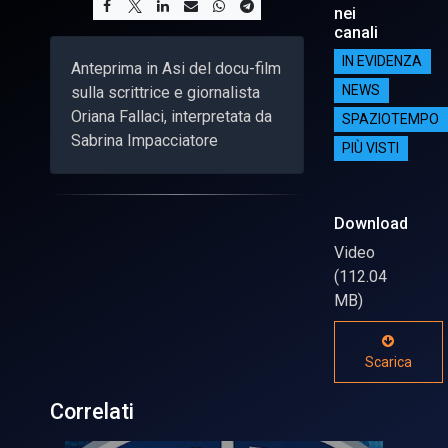
nei
canali
IN EVIDENZA
Anteprima in Asi del docu-film
sulla scrittrice e giornalista
NEWS
Oriana Fallaci, interpretata da
SPAZIOTEMPO
Sabrina Impacciatore
PIÙ VISTI
Download
Video
(112.04
MB)
Scarica
Correlati