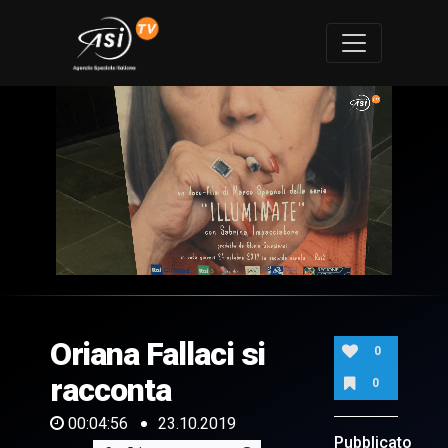
0
of
4
minutes,
Oriana Fallaci si
56
0
seconds
racconta
0
00:04:56
23.10.2019
Pubblicato