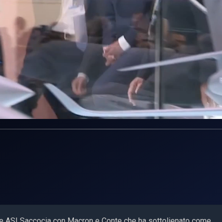
nte ASI Saccocia con Macron e Conte che ha sottolienato come