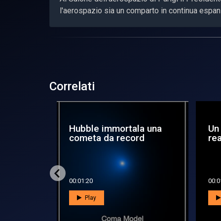
l'aerospazio sia un comparto in continua espa
Correlati
er chi
Una mappa da record
#S
a
per la Via Lattea
spa
Co
00:00:59
00:4
Play