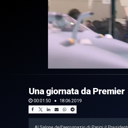
0
of
1
minute,
Una giornata da Premier
50
seconds
Volume
0%
00:01:50
18.06.2019
Al Salone dell'aerospazio di Parigi il Preside