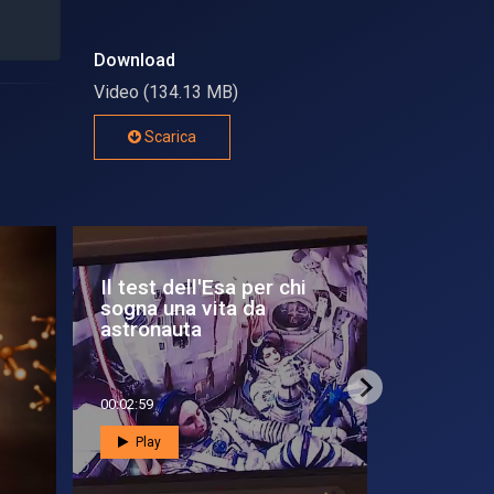
Download
Video (134.13 MB)
Scarica
a
Scienza da leggere e da
Il 2022 d
ridere
successi
ric...
00:02:37
00:03:12
Play
Play