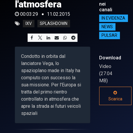
l'atmosfera
nei
canali
00:03:29
11.02.2015
IN EVIDENZA
IXV
SPLASHDOWN
NEWS
PULSAR
Condotto in orbita dal
Download
lanciatore Vega, lo
Video
spazioplano made in Italy ha
(27.04
compiuto con successo la
MB)
sua missione. Per l'Europa si
tratta del primo rientro
controllato in atmosfera che
Scarica
apre la strada ai futuri veicoli
spaziali