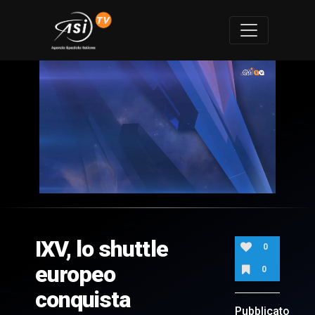
0
of
3
minutes,
IXV, lo shuttle
29
0
seconds
europeo
0
conquista
Pubblicato