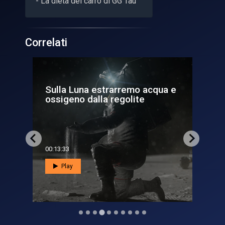
- La dieta del carro di GG Tau
Correlati
qua e
La nuova conquista dello
spazio: dalla fine della Is...
00:09:33
Play