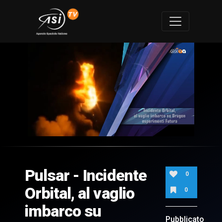
0
of
7
minutes,
Pulsar - Incidente
16
0
seconds
Orbital, al vaglio
0
imbarco su
Pubblicato