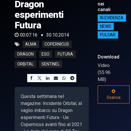
Dragon
nei
canali
esperimenti
IN EVIDENZA
Futura
NEWS
00:07:16
30.10.2014
PULSAR
ALMA
COPERNICUS
DRAGON
ESO
FUTURA
Download
ORBITAL
SENTINEL
Video
(55.96
MB)
Questa settimana nel
Scarica
magazine: Incidente Orbital, al
vaglio imbarco su Dragon
esperimenti Futura - Ue:
Copernicus avanti fino al 2021