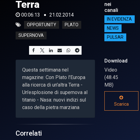
Terra
nei
canali
00:06:13
21.02.2014
IN EVIDENZA
OPPORTUNITY
PLATO
NEWS
SUPERNOVA
PULSAR
Download
Questa settimana nel
Video
magazine: Con Plato l'Europa
(48.45
alla ricerca di un'altra Terra -
MB)
Un'esplosione di supernova al
titanio - Nasa: nuovi indizi sul
Scarica
caso della pietra marziana
Correlati