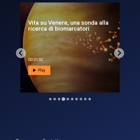
a alla
Pulsar - L'America alla
scoperta di Europa
00:06:42
Play