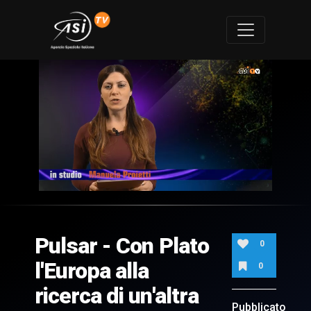
0
of
6
minutes,
Pulsar - Con Plato
13
0
seconds
l'Europa alla
0
ricerca di un'altra
Pubblicato