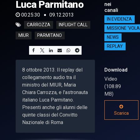
Luca Parmitano
nei
canali
00:25:30
09.12.2013
IN EVIDENZA
CARROZZA
INFLIGHT CALL
MISSIONE 'VOLA
MIUR
PARMITANO
NEWS
REPLAY
8 ottobre 2013. Il replay del
Download
collegamento audio tra il
Video
ministro del MIUR, Maria
(108.89
Chiara Carrozza, e l'astronauta
MB)
italiano Luca Parmitano.
Presenti anche gli alunni delle
Scarica
quinte classi del Convitto
Nazionale di Roma