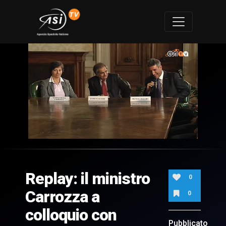
0
of
25
minutes,
Replay: il ministro
30
0
seconds
Carrozza a
0
colloquio con
Pubblicato