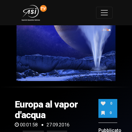
0
of
1
minute,
Europa al vapor
58
0
seconds
d'acqua
0
00:01:58
27.09.2016
Pubblicato