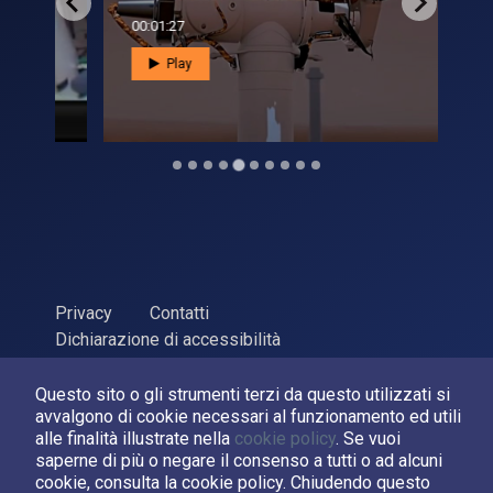
00:01:27
00:0
Play
Privacy
Contatti
Dichiarazione di accessibilità
ASI Agenzia Spaziale Italiana, 2026. P.Iva 03638121008
Questo sito o gli strumenti terzi da questo utilizzati si
Sviluppato da
LPM
avvalgono di cookie necessari al funzionamento ed utili
alle finalità illustrate nella
cookie policy
. Se vuoi
Seguici su:
saperne di più o negare il consenso a tutti o ad alcuni
cookie, consulta la cookie policy. Chiudendo questo