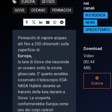
EUROPA
GEYSER
nei
canali
GIOVE
OCEANO
PENNACCHI
IN EVIDENZA
NEWS
SPAZIOTEMPO
Pennacchi di vapore acqueo
alti fino a 200 chilometri sulla
Download
superficie di
Europa,
Video
la luna di Giove che nasconde
(82.44
un oceano sotto la crosta
MB)
ghiacciata. E' quanto avrebbe
osservato il telescopio ESA-
Scarica
NASA Hubble durante un
transito della luna davanti a
Giove. La scoperta
confermerebbe Europa come
uno dei corpi celesti