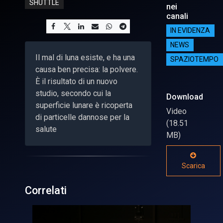
SHUTTLE
nei
canali
IN EVIDENZA
NEWS
Il mal di luna esiste, e ha una
SPAZIOTEMPO
causa ben precisa: la polvere.
È il risultato di un nuovo
studio, secondo cui la
Download
superficie lunare è ricoperta
Video
di particelle dannose per la
(18.51
salute
MB)
Scarica
Correlati