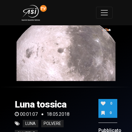
0
of
1
minute,
Luna tossica
7
0
seconds
0
00:01:07
18.05.2018
LUNA
POLVERE
Pubblicato