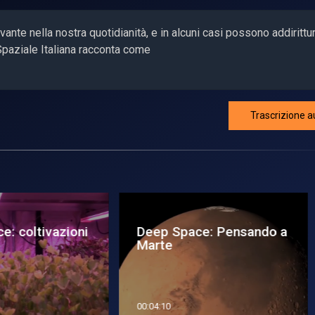
vante nella nostra quotidianità, e in alcuni casi possono addirittu
Spaziale Italiana racconta come
Trascrizione a
ep Space: Pensando a
Deep Space: La scien
rte
italiana di LiciaCube h
trio...
4:10
00:09:05