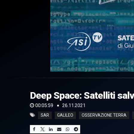
0
of
5
minutes,
Deep Space: Satelliti sal
59
seconds
Volume
0%
00:05:59
26.11.2021
SAR
GALILEO
OSSERVAZIONE TERRA