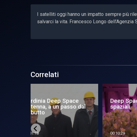
I satelliti oggi hanno un impatto sempre più rile
salvarci la vita. Francesco Longo dell’Agenzia 
Correlati
pace
Deep Space: coltivazioni
De
sso dal
spaziali
Ma
00:10:29
00:0