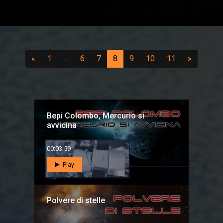
Precedente
(vai a pagina 1)
...
(vai a pagina 6)
(vai a pagina 7)
(attuale)
(vai a pagina 9)
(vai a pagina 10)
(vai a pagina 
Success
«
1
...
6
7
8
9
10
11
»
Bepi Colombo, Mercurio si
avvicina
00:03:59
Play
Polvere di stelle