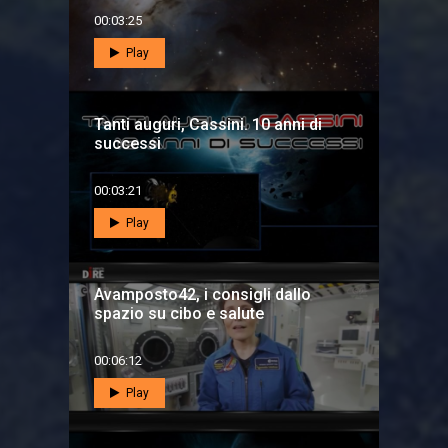
00:03:25
Play
Tanti auguri, Cassini. 10 anni di
successi
00:03:21
Play
Avamposto42, i consigli dallo
spazio su cibo e salute
00:06:12
Play