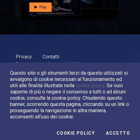
Play
Privacy
Contatti
Dichiarazione di accessibilità
Questo sito o gli strumenti terzi da questo utilizzati si
ASI Agenzia Spaziale Italiana, 2026. P.Iva 03638121008
avvalgono di cookie necessari al funzionamento ed
Sviluppato da
LPM
utili alle finalità illustrate nella
cookie policy
. Se vuoi
saperne di più o negare il consenso a tutti o ad alcuni
cookie, consulta la cookie policy. Chiudendo questo
Seguici su:
banner, scorrendo questa pagina, cliccando su un link o
proseguendo la navigazione in altra maniera,
Asi su Facebook
Asi su X
Canale Asi su YouTube
acconsenti all'uso dei cookie.
I C
COOKIE POLICY
ACCETTO