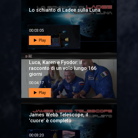
Lo schianto di Ladee sulla Luna
00:03:05
Play
Luca, Karen e Fyodor: il
racconto di un volo lungo 166
giorni
00:04:17
Play
James Webb Telescope, il
'cuore' è completo
00:03:20