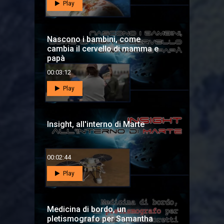
Play
Nascono i bambini, come
cambia il cervello di mamma e
papà
00:03:12
Play
Insight, all'interno di Marte
00:02:44
Play
Medicina di bordo, un
pletismografo per Samantha