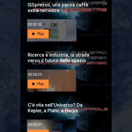
ISSpresso, una pausa caffè
extra-terrestre
00:02:52
Play
Ricerca e industria, la strada
verso il futuro dello spazio
00:04:25
Play
C'è vita nell'Universo? Da
Kepler, a Plato, a Harps
00:03:31