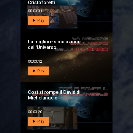
Cristoforetti
00:03:31
Play
La migliore simulazione
dell'Universo
00:03:12
Play
Così si rompe il David di
Michelangelo
00:03:20
Play