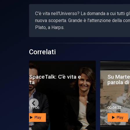
C'è vita nell'Universo? La domanda a cui tutti 
nuova scoperta. Grande è l'attenzione della comu
Plato, a Harps.
Correlati
 mappare
#SpaceTalk: Nuova
Le 
urorali
Terra cercasi
pr
202
00:38:38
00:0
Play