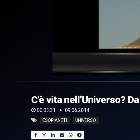
0
of
3
minutes,
C'è vita nell'Universo? Da
31
seconds
Volume
0%
00:03:31
09.06.2014
ESOPIANETI
UNIVERSO