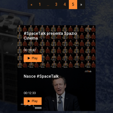
Precedente
(vai a pagina 1)
...
(vai a pagina 3)
(vai a pagina 4)
(attuale)
Successivo
«
1
...
3
4
5
»
#SpaceTalk presenta Spazio
Cinema
00:13:42
Play
Nasce #SpaceTalk
00:12:33
Play