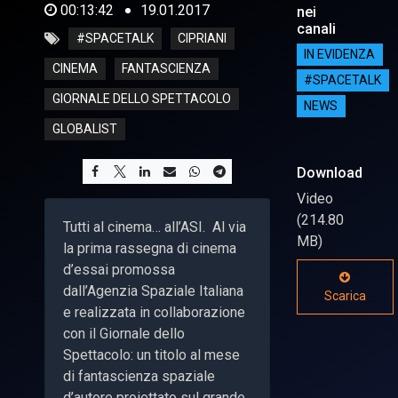
00:13:42
19.01.2017
nei
canali
#SPACETALK
CIPRIANI
IN EVIDENZA
CINEMA
FANTASCIENZA
#SPACETALK
GIORNALE DELLO SPETTACOLO
NEWS
GLOBALIST
Download
Video
(214.80
Tutti al cinema… all’ASI. Al via
MB)
la prima rassegna di cinema
d’essai promossa
dall’Agenzia Spaziale Italiana
Scarica
e realizzata in collaborazione
con il Giornale dello
Spettacolo: un titolo al mese
di fantascienza spaziale
d’autore proiettato sul grande