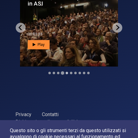
zero
Sa
00:54:13
00:
Play
Privacy
Contatti
Dichiarazione di accessibilità
Questo sito o gli strumenti terzi da questo utilizzati si
ASI Agenzia Spaziale Italiana, 2026. P.Iva 03638121008
avvalgono di cookie necessari al funzionamento ed