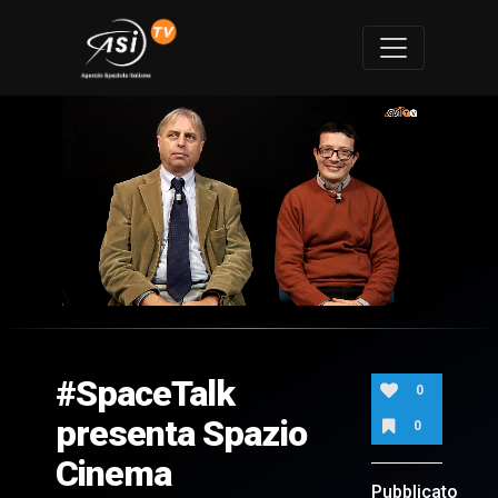
0
of
13
minutes,
#SpaceTalk
42
0
seconds
presenta Spazio
0
Cinema
Pubblicato