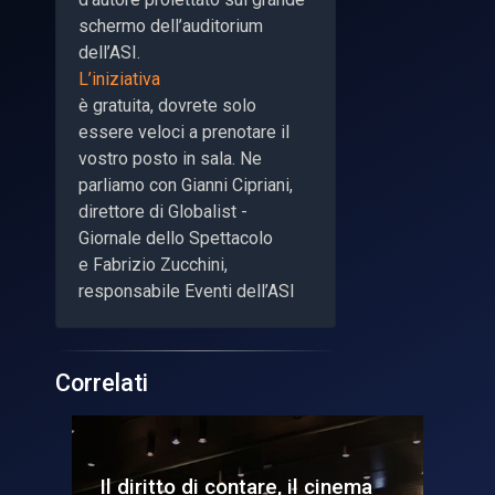
schermo dell’auditorium
dell’ASI.
L’iniziativa
è gratuita, dovrete solo
essere veloci a prenotare il
vostro posto in sala. Ne
parliamo con Gianni Cipriani,
direttore di Globalist -
Giornale dello Spettacolo
e Fabrizio Zucchini,
responsabile Eventi dell’ASI
Correlati
a
#SpaceTalk: cinema a gravità
Sp