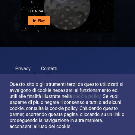
00:02:54
Play
Privacy
Contatti
Dichiarazione di accessibilità
Questo sito o gli strumenti terzi da questo utilizzati si
ASI Agenzia Spaziale Italiana, 2026. P.Iva 03638121008
avvalgono di cookie necessari al funzionamento ed
Sviluppato da
LPM
utili alle finalità illustrate nella
cookie policy
. Se vuoi
saperne di più o negare il consenso a tutti o ad alcuni
cookie, consulta la cookie policy. Chiudendo questo
Seguici su:
banner, scorrendo questa pagina, cliccando su un link o
proseguendo la navigazione in altra maniera,
Asi su Facebook
Asi su X
Canale Asi su YouTube
acconsenti all'uso dei cookie.