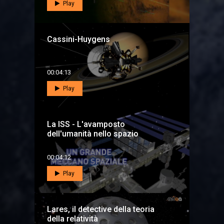
Play
Cassini-Huygens
00:04:13
Play
La ISS - L'avamposto
dell'umanità nello spazio
00:04:12
Play
Lares, il detective della teoria
della relatività