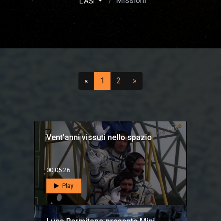
Missioni
L'ASI
Precedente
(attuale)
(vai a pagina 2)
Successivo
«
1
2
»
Vent'anni vissuti nello spazio
00:05:26
Play