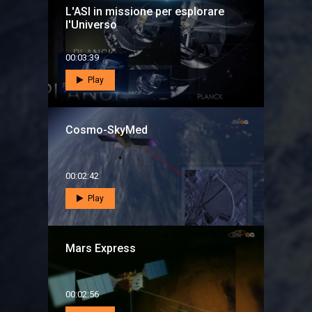
L'ASI in missione per esplorare
l'Universo
00:03:39
Play
Cosmo-SkyMed
00:02:42
Play
Mars Express
00:02:56