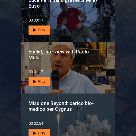
Luca Parmitano presenta Mini-
Euso
00:03:17
Play
Euclid, interview with Paolo
Musi
00:01:17
Play
Missione Beyond: carico bio-
medico per Cygnus
00:02:54
Play