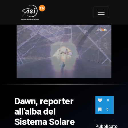
0
of
3
minutes,
Dawn, reporter
9
0
seconds
all'alba del
0
Sistema Solare
Pubblicato