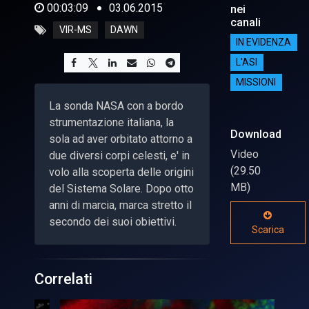
00:03:09
03.06.2015
nei
canali
VIR-MS
DAWN
IN EVIDENZA
L'ASI
MISSIONI
La sonda NASA con a bordo
strumentazione italiana, la
Download
sola ad aver orbitato attorno a
Video
due diversi corpi celesti, e' in
(29.50
volo alla scoperta delle origini
MB)
del Sistema Solare. Dopo otto
anni di marcia, marca stretto il
secondo dei suoi obiettivi.
Scarica
Correlati