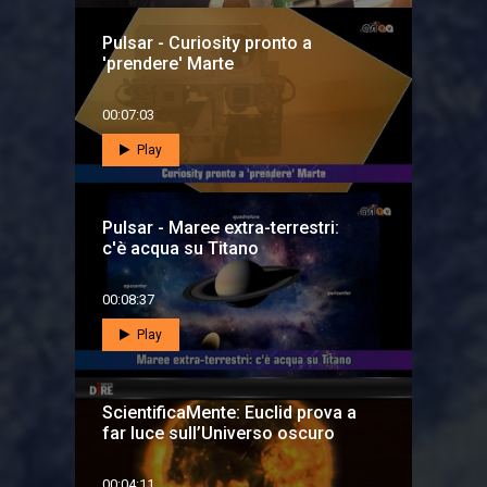
Pulsar - Curiosity pronto a
'prendere' Marte
00:07:03
Play
Pulsar - Maree extra-terrestri:
c'è acqua su Titano
00:08:37
Play
ScientificaMente: Euclid prova a
far luce sull’Universo oscuro
00:04:11