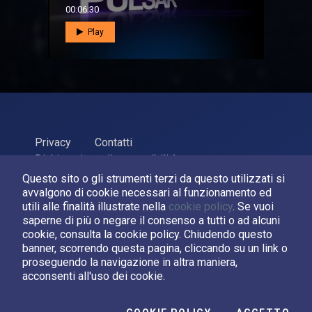
00:06:30
Play
Privacy
Contatti
Dichiarazione di accessibilità
Questo sito o gli strumenti terzi da questo utilizzati si
ASI Agenzia Spaziale Italiana, 2026. P.Iva 03638121008
avvalgono di cookie necessari al funzionamento ed
Sviluppato da
LPM
utili alle finalità illustrate nella
cookie policy
. Se vuoi
saperne di più o negare il consenso a tutti o ad alcuni
cookie, consulta la cookie policy. Chiudendo questo
Seguici su:
banner, scorrendo questa pagina, cliccando su un link o
proseguendo la navigazione in altra maniera,
Asi su Facebook
Asi su X
Canale Asi su YouTube
acconsenti all'uso dei cookie.