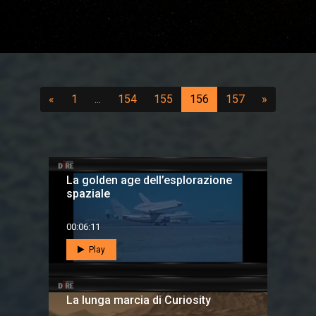
Precedente
(vai a pagina 1)
...
(vai a pagina 154)
(vai a pagina 155)
(attuale)
(vai a pagina 
Successi
«
1
...
154
155
156
157
»
La golden age dell’esplorazione
spaziale
00:06:11
Play
La lunga marcia di Curiosity