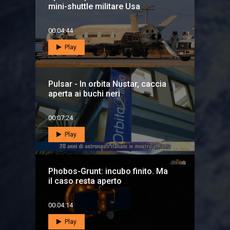
mini-shuttle militare Usa
00:04:44
Play
Pulsar - In orbita Nustar, caccia
aperta ai buchi neri
00:07:24
Play
Phobos-Grunt: incubo finito. Ma
il caso resta aperto
00:04:14
Play