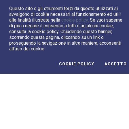
tecnica di analisi dei
Questo sito o gli strumenti terzi da questo utilizzati si
componenti principali per un
avvalgono di cookie necessari al funzionamento ed utili
risultato psichedelico che
alle finalità illustrate nella
cookie policy
. Se vuoi saperne
evidenzia le diverse regioni
di più o negare il consenso a tutti o ad alcuni cookie,
consulta la cookie policy. Chiudendo questo banner,
scorrendo questa pagina, cliccando su un link o
proseguendo la navigazione in altra maniera, acconsenti
all'uso dei cookie.
Video Correlati
I
COOKIE POLICY
ACCETTO
L’universo in 102 colori per la
Sp
prima volta con Spherex
in 
00:01:47
00:0
Play