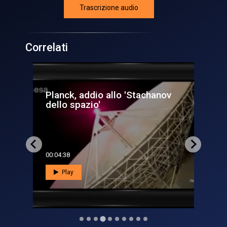
Trascrizione audio
Correlati
anov
L'uomo che disse addio alla
Luna
00:01:29
Play