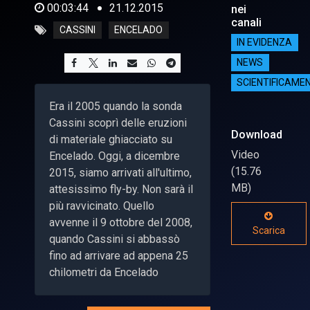
00:03:44
21.12.2015
nei
canali
CASSINI
ENCELADO
IN EVIDENZA
NEWS
SCIENTIFICAME
Era il 2005 quando la sonda
Cassini scoprì delle eruzioni
Download
di materiale ghiacciato su
Video
Encelado. Oggi, a dicembre
(15.76
2015, siamo arrivati all'ultimo,
MB)
attesissimo fly-by. Non sarà il
più ravvicinato. Quello
avvenne il 9 ottobre del 2008,
Scarica
quando Cassini si abbassò
fino ad arrivare ad appena 25
chilometri da Encelado