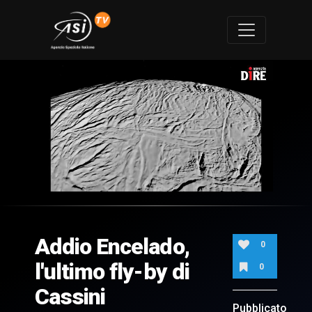
0
of
3
minutes,
Addio Encelado,
44
0
seconds
l'ultimo fly-by di
0
Cassini
Pubblicato