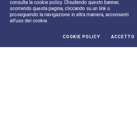
consulta la cookie policy. Chiudendo questo banner,
Video Correlati
scorrendo questa pagina, cliccando su un link o
proseguendo la navigazione in altra maniera, acconsenti
all'uso dei cookie.
Webb penetra la polvere della
C
I
COOKIE POLICY
ACCETTO
misteriosa Fomalhaut
a
00:01:46
00
Play