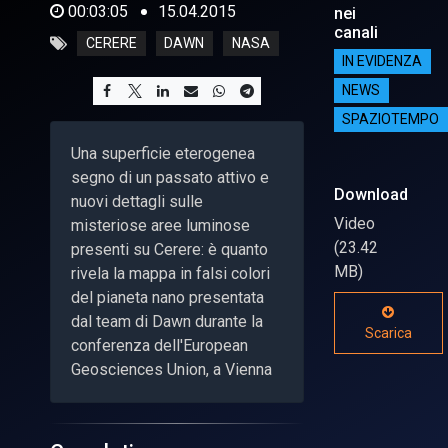
00:03:05
15.04.2015
nei
canali
CERERE
DAWN
NASA
IN EVIDENZA
NEWS
SPAZIOTEMPO
Una superficie eterogenea
segno di un passato attivo e
Download
nuovi dettagli sulle
Video
misteriose aree luminose
(23.42
presenti su Cerere: è quanto
MB)
rivela la mappa in falsi colori
del pianeta nano presentata
dal team di Dawn durante la
Scarica
conferenza dell'European
Geosciences Union, a Vienna