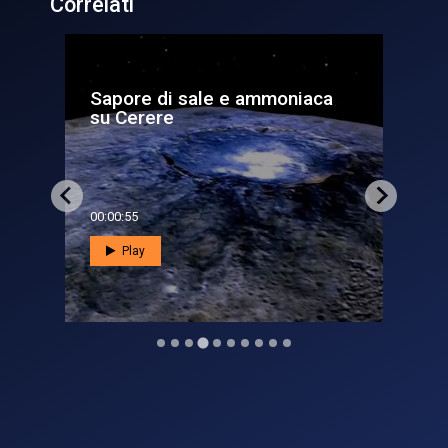
Correlati
moniaca
Ammirando Cerere
controsole
00:01:13
Play