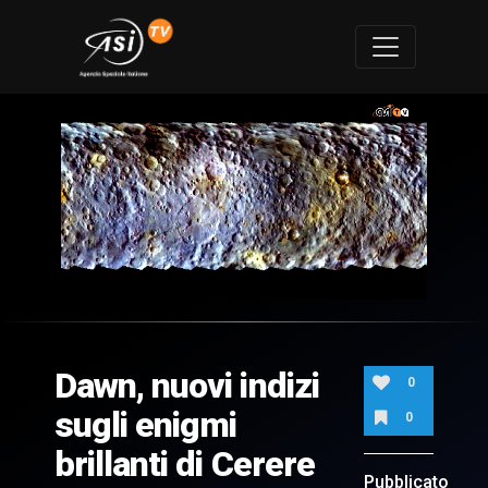
0
of
3
minutes,
Dawn, nuovi indizi
5
0
seconds
sugli enigmi
0
brillanti di Cerere
Pubblicato