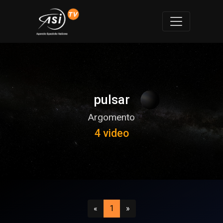
pulsar
Argomento
4 video
Precedente
(attuale)
Successivo
«
1
»