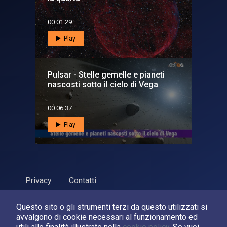
00:01:29
Play
Pulsar - Stelle gemelle e pianeti
nascosti sotto il cielo di Vega
00:06:37
Play
Privacy
Contatti
Dichiarazione di accessibilità
Questo sito o gli strumenti terzi da questo utilizzati si
ASI Agenzia Spaziale Italiana, 2026. P.Iva 03638121008
avvalgono di cookie necessari al funzionamento ed
Sviluppato da
LPM