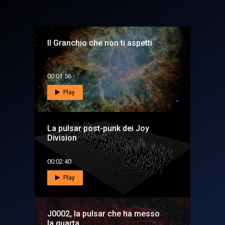
Il Granchio che non ti aspetti
00:01:56
Play
La pulsar post-punk dei Joy
Division
00:02:40
Play
J0002, la pulsar che ha messo
la quarta