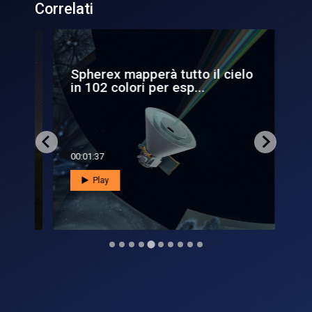
Correlati
Spherex mapperà tutto il cielo
Ez
in 102 colori per esp...
ele
00:01:37
00:0
Play