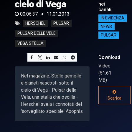
cielo di Vega
nei
canali
00:06:37
11.01.2013
IN EVIDENZA
HERSCHEL
PULSAR
NEWS
PULSAR DELLE VELE
PULSAR
VEGA STELLA
Download
Video
(51.61
Nel magazine: Stelle gemelle
MB)
e pianeti nascosti sotto il
cielo di Vega - Pulsar della
Vela, una stella che oscilla -
Scarica
Herschel svela i connotati del
'sorvegliato speciale' Apophis