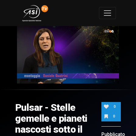
0
of
6
minutes,
Pulsar - Stelle
37
0
seconds
gemelle e pianeti
0
nascosti sotto il
Pubblicato