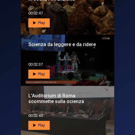
00:02:47
Play
Scienza da leggere e da ridere
00:02:37
Play
L'Auditorium di Roma
scommette sulla scienza
00:02:45
Play