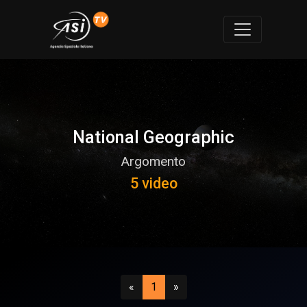
National Geographic
Argomento
5 video
Precedente
(attuale)
Successivo
«
1
»