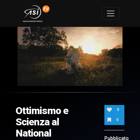
0
of
1
minute,
Ottimismo e
47
0
seconds
Scienza al
0
National
Pubblicato