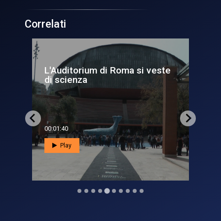
Correlati
si
L'Auditorium di Roma si veste
Sc
di scienza
ri
00:01:40
00:0
Play