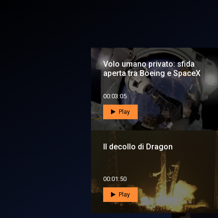
Volo umano privato: sfida
aperta tra Boeing e SpaceX
00:03:05
Play
Il decollo di Dragon
00:01:50
Play