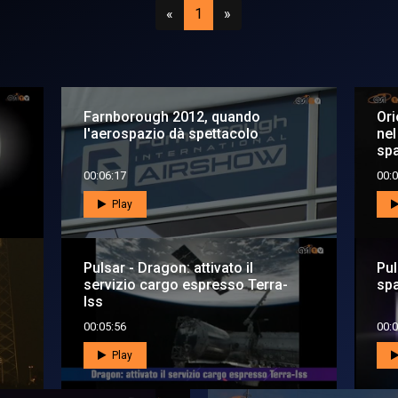
Precedente
(attuale)
Successivo
«
1
»
Farnborough 2012, quando
Orion 
l'aerospazio dà spettacolo
nel
spa
00:06:17
00:0
Play
Pulsar - Dragon: attivato il
Pul
servizio cargo espresso Terra-
spa
Iss
00:05:56
00:0
Play