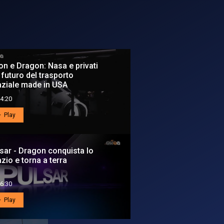
e Dragon: Nasa e privati
 futuro del trasporto
ziale made in USA
4:20
Play
sar - Dragon conquista lo
zio e torna a terra
6:30
Play