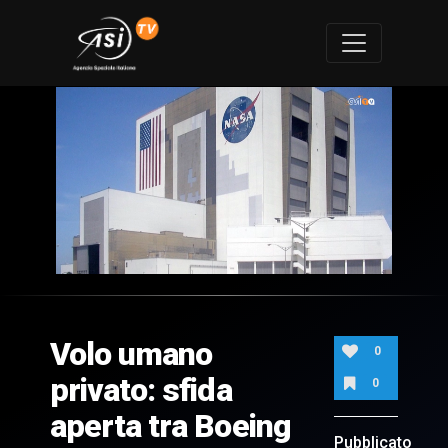
0
of
3
minutes,
Volo umano
5
0
seconds
privato: sfida
0
aperta tra Boeing
Pubblicato