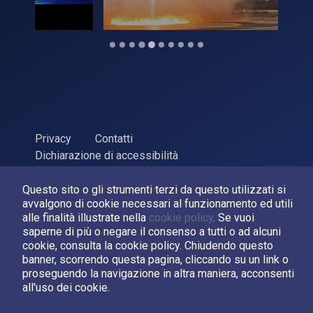
Privacy
Contatti
Dichiarazione di accessibilità
ASI Agenzia Spaziale Italiana, 2026. P.Iva 03638121008
Questo sito o gli strumenti terzi da questo utilizzati si
Sviluppato da
LPM
avvalgono di cookie necessari al funzionamento ed utili
alle finalità illustrate nella
cookie policy
. Se vuoi
saperne di più o negare il consenso a tutti o ad alcuni
Seguici su:
cookie, consulta la cookie policy. Chiudendo questo
banner, scorrendo questa pagina, cliccando su un link o
Asi su Facebook
Asi su X
Canale Asi su YouTube
proseguendo la navigazione in altra maniera, acconsenti
all'uso dei cookie.