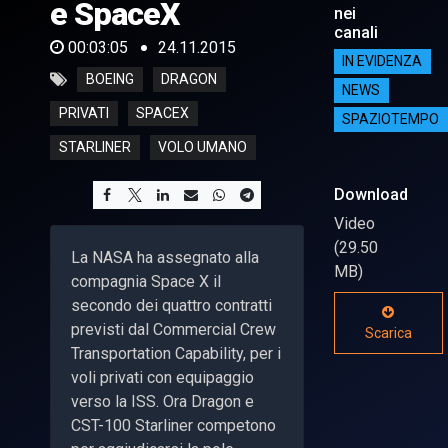
e SpaceX
nei
canali
00:03:05
24.11.2015
IN EVIDENZA
BOEING
DRAGON
NEWS
PRIVATI
SPACEX
SPAZIOTEMPO
STARLINER
VOLO UMANO
Download
Video
(29.50
La NASA ha assegnato alla
MB)
compagnia Space X il
secondo dei quattro contratti
previsti dal Commercial Crew
Scarica
Transportation Capability, per i
voli privati con equipaggio
verso la ISS. Ora Dragon e
CST-100 Starliner competono