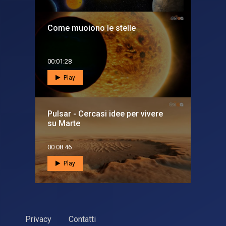
Come muoiono le stelle
00:01:28
Play
Pulsar - Cercasi idee per vivere
su Marte
00:08:46
Play
Privacy
Contatti