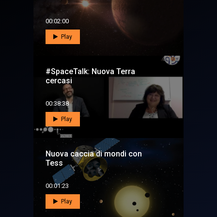
00:02:00
Play
#SpaceTalk: Nuova Terra
cercasi
00:38:38
Play
Nuova caccia di mondi con
Tess
00:01:23
Play