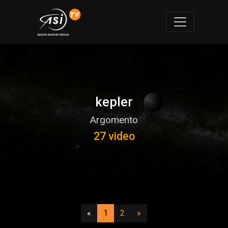
kepler
Argomento
27 video
Precedente
(attuale)
(vai a pagina 2)
Successivo
«
1
2
»