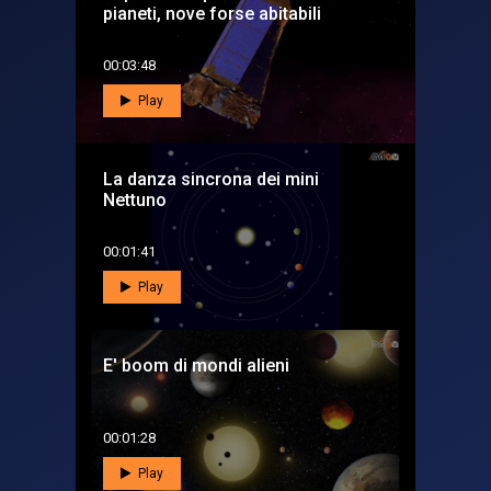
pianeti, nove forse abitabili
00:03:48
Play
La danza sincrona dei mini
Nettuno
00:01:41
Play
E' boom di mondi alieni
00:01:28
Play