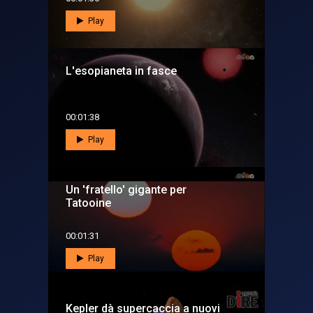
Play
L'esopianeta in fasce
00:01:38
Play
Un 'fratello' gigante per
Tatooine
00:01:31
Play
Kepler dà supercaccia a nuovi