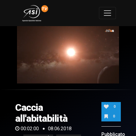
0
of
2
minutes,
Caccia
0
0
all'abitabilità
0
00:02:00
08.06.2018
Pubblicato