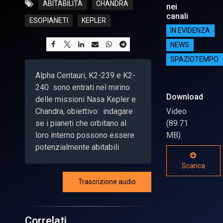
ABITABILITÀ
CHANDRA
nei
canali
ESOPIANETI
KEPLER
IN EVIDENZA
NEWS
SPAZIOTEMPO
Alpha Centauri, K2-239 e K2-
240 sono entrati nel mirino
Download
delle missioni Nasa Kepler e
Chandra, obiettivo: indagare
Video
se i pianeti che orbitano al
(89.71
loro interno possono essere
MB)
potenzialmente abitabili
Scarica
Trascrizione audio
Correlati