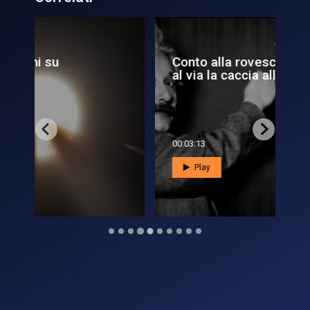
Conto alla rovescia per LISA:
Ma
al via la caccia alle...
ca
00:03:13
00:
Play