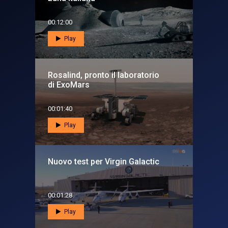
00:12:00
Play
Rosalind, pronto il laboratorio
di ExoMars
00:01:40
Play
Nuovo test per Virgin Galactic
00:01:28
Play