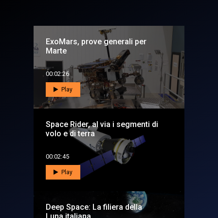
ExoMars, prove generali per
Marte
00:02:26
Play
Space Rider, al via i segmenti di
volo e di terra
00:02:45
Play
Deep Space: La filiera della
Luna italiana