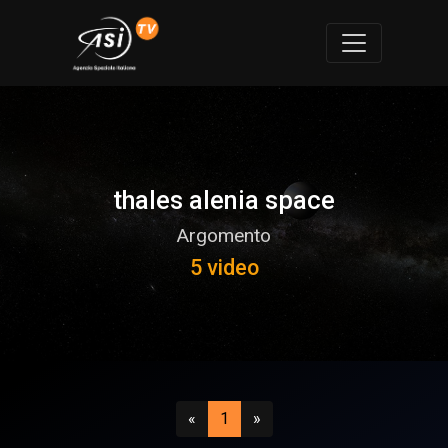
thales alenia space
Argomento
5 video
Precedente
(attuale)
Successivo
«
1
»