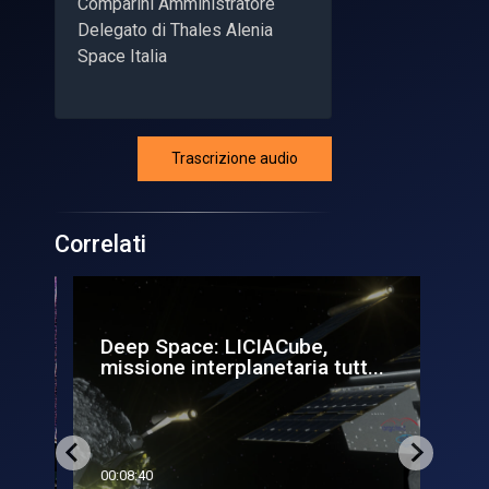
Comparini Amministratore
Delegato di Thales Alenia
Space Italia
Trascrizione audio
Correlati
a
Deep Space: LICIACube,
Deep 
missione interplanetaria tutt...
spa
00:08:40
00:1