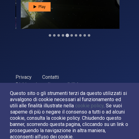
Play
Privacy
Contatti
Dichiarazione di accessibilità
Questo sito o gli strumenti terzi da questo utilizzati si
ASI Agenzia Spaziale Italiana, 2026. P.Iva 03638121008
avvalgono di cookie necessari al funzionamento ed
Sviluppato da
LPM
utili alle finalità illustrate nella
cookie policy
. Se vuoi
saperne di più o negare il consenso a tutti o ad alcuni
cookie, consulta la cookie policy. Chiudendo questo
Seguici su:
banner, scorrendo questa pagina, cliccando su un link o
proseguendo la navigazione in altra maniera,
Asi su Facebook
Asi su X
Canale Asi su YouTube
acconsenti all'uso dei cookie.