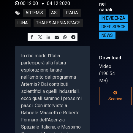
00:12:00
04.12.2020
nei
canali
ARTEMIS
ASI
ITALIA
IN EVIDENZA
LUNA
THALES ALENIA SPACE
DEEP SPACE
NEWS
In che modo l’Italia
Download
parteciperà alla futura
Video
esplorazione lunare
(196.54
nell’ambito del programma
MB)
Artemis? Dai contributi
scientifici a quelli industriali,
ecco quali saranno i prossimi
Scarica
passi. Con interviste a
Gabriele Mascetti e Roberto
Formaro dell’Agenzia
Spaziale Italiana, e Massimo