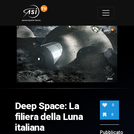
0
of
12
minutes,
Deep Space: La
0
0
filiera della Luna
0
italiana
Pubblicato