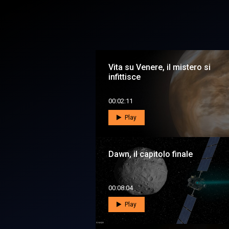
Vita su Venere, il mistero si
infittisce
00:02:11
Play
Dawn, il capitolo finale
00:08:04
Play