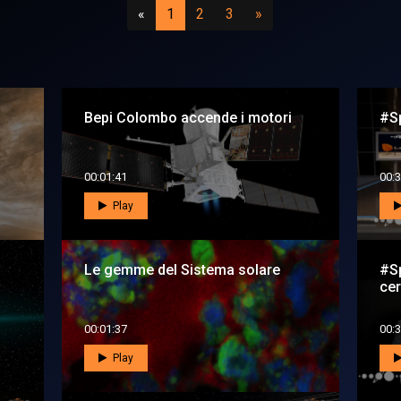
Precedente
(attuale)
(vai a pagina 2)
(vai a pagina 3)
Successivo
«
1
2
3
»
Bepi Colombo accende i motori
#Sp
00:01:41
00:3
Play
Le gemme del Sistema solare
#S
cer
00:01:37
00:3
Play