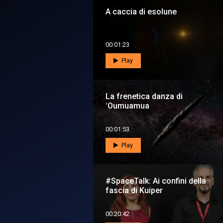
A caccia di esolune
00:01:23
Play
La frenetica danza di
ʻOumuamua
00:01:53
Play
#SpaceTalk: Ai confini della
fascia di Kuiper
00:20:42