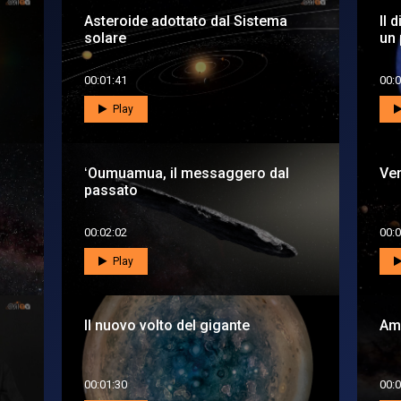
Asteroide adottato dal Sistema
Il 
solare
un 
00:01:41
00:0
Play
ʻOumuamua, il messaggero dal
Ver
passato
00:02:02
00:0
Play
Il nuovo volto del gigante
Am
00:01:30
00:0