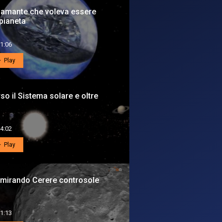
diamante che voleva essere
pianeta
1:06
Play
so il Sistema solare e oltre
4:02
Play
mirando Cerere controsole
1:13