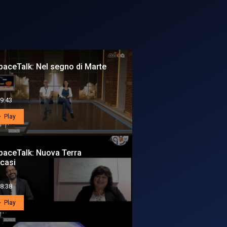
aceTalk: Nel segno di Marte
9:43
Play
paceTalk: Nuova Terra
casi
8:38
Play