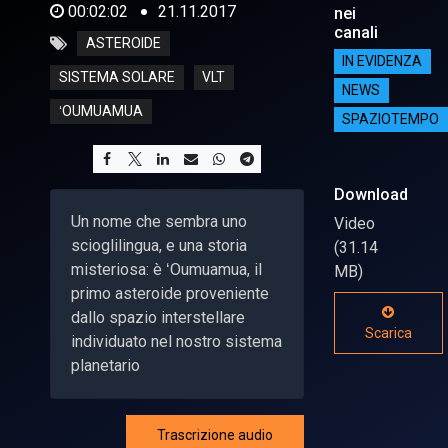
00:02:02
21.11.2017
nei
canali
ASTEROIDE
IN EVIDENZA
SISTEMA SOLARE
VLT
NEWS
ʻOUMUAMUA
SPAZIOTEMPO
Download
Un nome che sembra uno
Video
scioglilingua, e una storia
(31.14
misteriosa: è ʻOumuamua, il
MB)
primo asteroide proveniente
dallo spazio interstellare
Scarica
individuato nel nostro sistema
planetario
Trascrizione audio