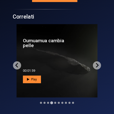
Correlati
‘Oumuamua, una ‘semplice’
cometa?
00:02:09
Play