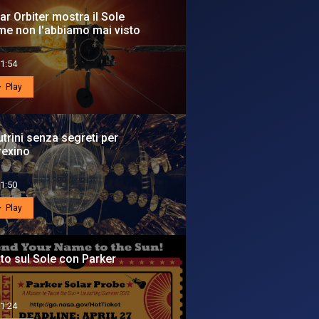
ar Orbiter mostra il Sole
e non l'abbiamo mai visto
1:54
Play
trini senza segreti per
rexino
1:50
Play
ito sul Sole con Parker
1:24