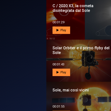
C / 2020 X3, la cometa
disintegrata dal Sole
00:01:29
Play
Solar Orbiter e il primo flyby del
Sole
00:01:43
Play
Sole, mai così vicini
00:01:55