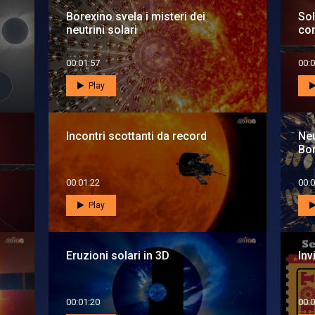
Borexino svela i misteri dei
Sol
neutrini solari
com
00:01:57
00:0
Play
Incontri scottanti da record
Neu
Bo
00:01:22
00:0
Play
Eruzioni solari in 3D
Inv
00:01:20
00:0