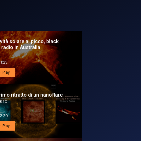
ività solare al picco, black
 radio in Australia
1:23
Play
primo ritratto di un nanoflare
are
2:20
Play