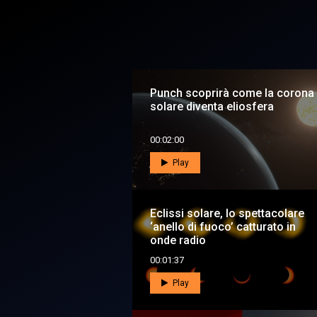
Punch scoprirà come la corona
solare diventa eliosfera
00:02:00
Play
Eclissi solare, lo spettacolare
‘anello di fuoco’ catturato in
onde radio
00:01:37
Play