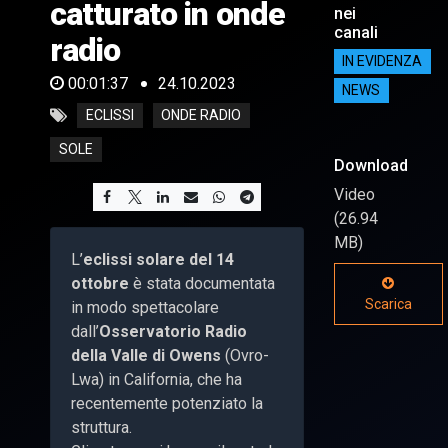
catturato in onde
nei
canali
radio
IN EVIDENZA
00:01:37
24.10.2023
NEWS
ECLISSI
ONDE RADIO
SOLE
Download
Video
(26.94
MB)
L’
eclissi solare del 14
ottobre
è stata documentata
Scarica
in modo spettacolare
dall’
Osservatorio Radio
della Valle di Owens
(Ovro-
Lwa) in California, che ha
recentemente potenziato la
struttura.