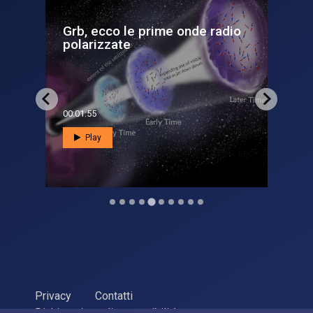
si
Grb, ecco le prime onde radio
Occ
polarizzate
l'e
00:01:55
00:0
Play
Privacy
Contatti
Dichiarazione di accessibilità