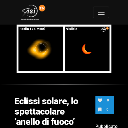
0
of
1
minute,
Eclissi solare, lo
37
0
seconds
spettacolare
0
‘anello di fuoco’
Pubblicato