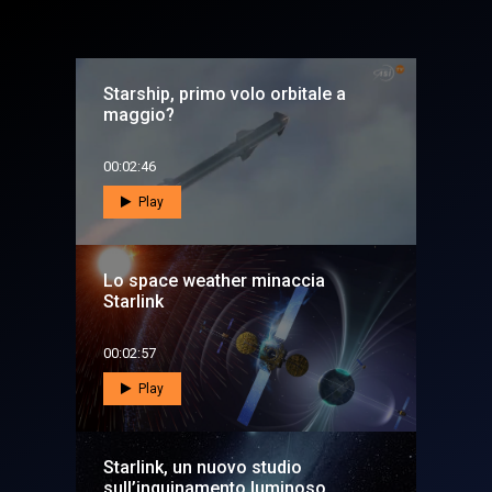
Starship, primo volo orbitale a
maggio?
00:02:46
Play
Lo space weather minaccia
Starlink
00:02:57
Play
Starlink, un nuovo studio
sull’inquinamento luminoso