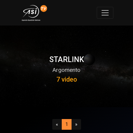
STARLINK
Argomento
7 video
Precedente
(attuale)
Successivo
«
1
»