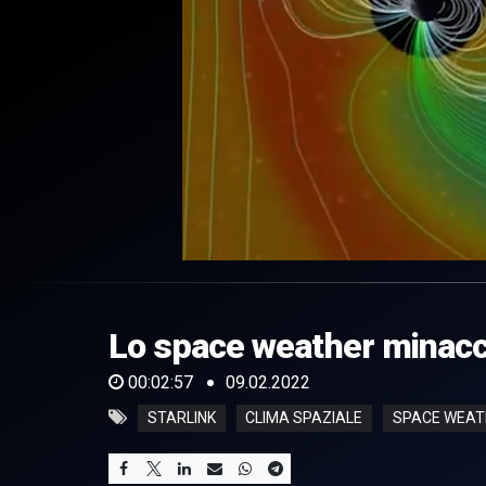
0
of
2
minutes,
Lo space weather minacci
57
seconds
Volume
0%
00:02:57
09.02.2022
STARLINK
CLIMA SPAZIALE
SPACE WEAT