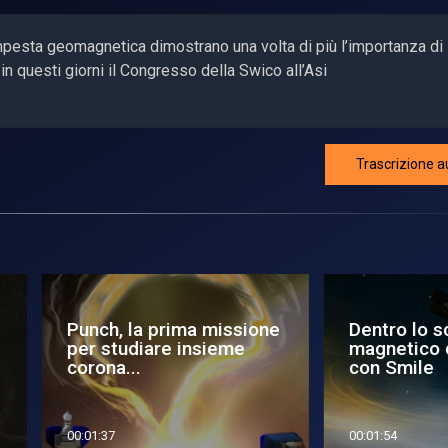
 tempesta geomagnetica dimostrano una volta di più l’importanza di
 questi giorni il Congresso della Swico all’Asi
Trascrizione a
nclusa la 40ª edizione
DEEP SPACE: Onde
llo Space Symposium:
gravitazionali, la chia
s...
di access...
4:12
00:15:50