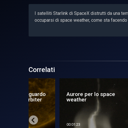
I satelliti Starlink di SpaceX distrutti da una
occuparsi di space weather, come sta facendo in
Correlati
missione
Dentro lo scudo
Co
sieme
magnetico della Terra
de
con Smile
Lo 
00:01:54
00:0