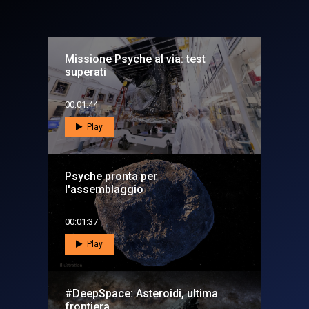
Missione Psyche al via: test
superati
00:01:44
Play
Psyche pronta per
l'assemblaggio
00:01:37
Play
#DeepSpace: Asteroidi, ultima
frontiera