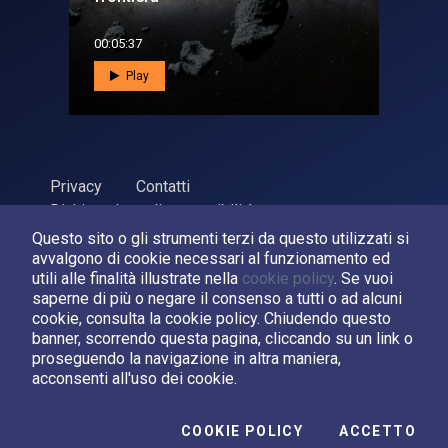
00:05:37
Play
Privacy
Contatti
Dichiarazione di accessibilità
Questo sito o gli strumenti terzi da questo utilizzati si
ASI Agenzia Spaziale Italiana, 2026. P.Iva 03638121008
avvalgono di cookie necessari al funzionamento ed
Sviluppato da
LPM
utili alle finalità illustrate nella
cookie policy
. Se vuoi
saperne di più o negare il consenso a tutti o ad alcuni
cookie, consulta la cookie policy. Chiudendo questo
Seguici su:
banner, scorrendo questa pagina, cliccando su un link o
proseguendo la navigazione in altra maniera,
Asi su Facebook
Asi su X
Canale Asi su YouTube
acconsenti all'uso dei cookie.
I C
COOKIE POLICY
ACCETTO