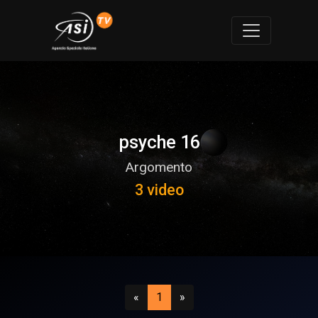
psyche 16
Argomento
3 video
Precedente
(attuale)
Successivo
«
1
»