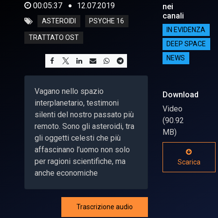
00:05:37
12.07.2019
nei
canali
ASTEROIDI
PSYCHE 16
IN EVIDENZA
TRATTATO OST
DEEP SPACE
NEWS
Vagano nello spazio
Download
interplanetario, testimoni
Video
silenti del nostro passato più
(90.92
remoto. Sono gli asteroidi, tra
MB)
gli oggetti celesti che più
affascinano l’uomo non solo
per ragioni scientifiche, ma
Scarica
anche economiche
Trascrizione audio