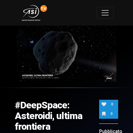
0
of
5
minutes,
#DeepSpace:
37
0
seconds
Asteroidi, ultima
0
frontiera
Pubblicato