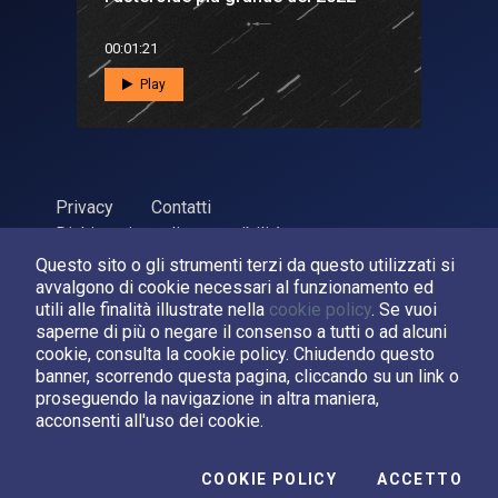
00:01:21
Play
Privacy
Contatti
Dichiarazione di accessibilità
Questo sito o gli strumenti terzi da questo utilizzati si
ASI Agenzia Spaziale Italiana, 2026. P.Iva 03638121008
avvalgono di cookie necessari al funzionamento ed
Sviluppato da
LPM
utili alle finalità illustrate nella
cookie policy
. Se vuoi
saperne di più o negare il consenso a tutti o ad alcuni
cookie, consulta la cookie policy. Chiudendo questo
Seguici su:
banner, scorrendo questa pagina, cliccando su un link o
proseguendo la navigazione in altra maniera,
Asi su Facebook
Asi su X
Canale Asi su YouTube
acconsenti all'uso dei cookie.
I C
COOKIE POLICY
ACCETTO