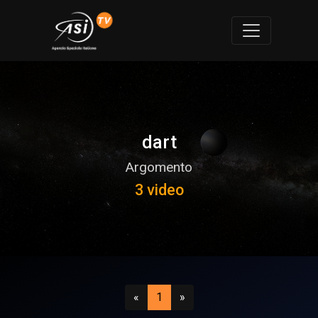
dart
Argomento
3 video
Precedente
(attuale)
Successivo
«
1
»