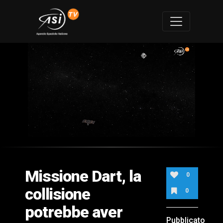
0
of
1
minute,
Missione Dart, la
39
0
seconds
collisione
0
potrebbe aver
Pubblicato