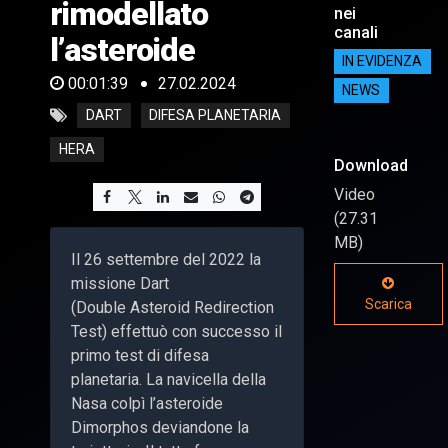
rimodellato
nei
canali
l’asteroide
IN EVIDENZA
00:01:39
27.02.2024
NEWS
DART
DIFESA PLANETARIA
HERA
Download
Video
(27.31
MB)
Il 26 settembre del 2022 la
missione Dart
Scarica
(Double Asteroid Redirection
Test) effettuò con successo il
primo test di difesa
planetaria. La navicella della
Nasa colpì l’asteroide
Dimorphos deviandone la