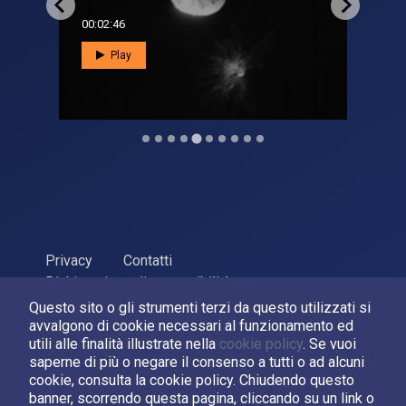
00:02:46
00:0
Play
Privacy
Contatti
Dichiarazione di accessibilità
Questo sito o gli strumenti terzi da questo utilizzati si
ASI Agenzia Spaziale Italiana, 2026. P.Iva 03638121008
avvalgono di cookie necessari al funzionamento ed
Sviluppato da
LPM
utili alle finalità illustrate nella
cookie policy
. Se vuoi
saperne di più o negare il consenso a tutti o ad alcuni
cookie, consulta la cookie policy. Chiudendo questo
Seguici su:
banner, scorrendo questa pagina, cliccando su un link o