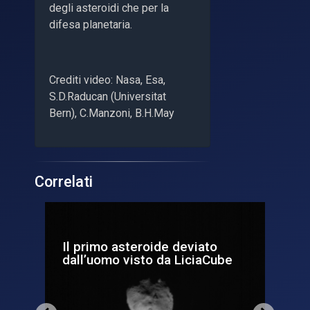
degli asteroidi che per la
difesa planetaria.
Crediti video: Nasa, Esa,
S.D.Raducan (Universitat
Bern), C.Manzoni, B.H.May
Correlati
Il primo asteroide deviato
De
dall’uomo visto da LiciaCube
ita