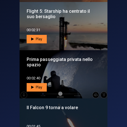
Flight 5: Starship ha centrato il
suo bersaglio
00:02:31
Play
Prima passeggiata privata nello
spazio
00:02:40
Play
Il Falcon 9 torna a volare
00:01:45