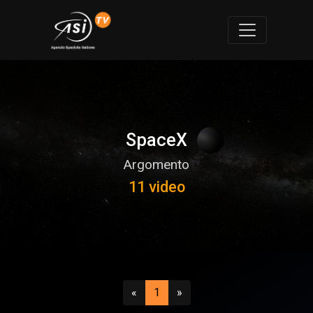
SpaceX
Argomento
11 video
Precedente
(attuale)
Successivo
«
1
»