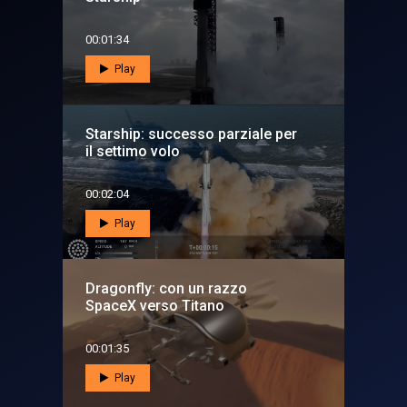
00:01:34
Play
Starship: successo parziale per
il settimo volo
00:02:04
Play
Dragonfly: con un razzo
SpaceX verso Titano
00:01:35
Play