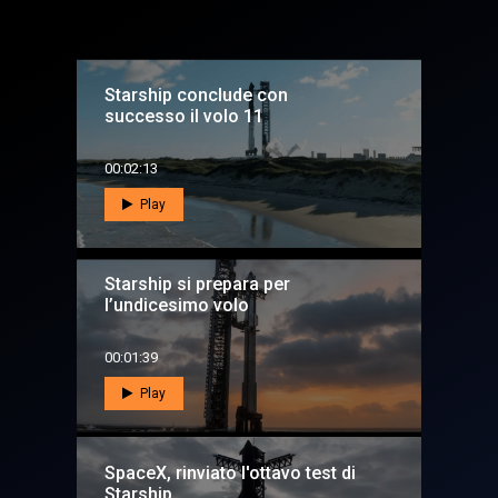
Starship conclude con
successo il volo 11
00:02:13
Play
Starship si prepara per
l’undicesimo volo
00:01:39
Play
SpaceX, rinviato l'ottavo test di
Starship