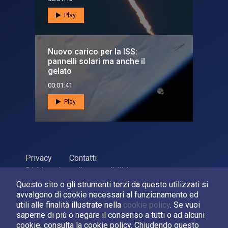
Play
Nuovo carico per la ISS:
pannelli solari ma anche il
gelato
00:01:41
Play
Privacy
Contatti
Dichiarazione di accessibilità
Questo sito o gli strumenti terzi da questo utilizzati si
ASI Agenzia Spaziale Italiana, 2026. P.Iva 03638121008
avvalgono di cookie necessari al funzionamento ed
Sviluppato da
LPM
utili alle finalità illustrate nella
cookie policy
. Se vuoi
saperne di più o negare il consenso a tutti o ad alcuni
cookie, consulta la cookie policy. Chiudendo questo
Seguici su: