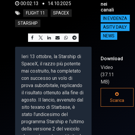
00:02:13
14.10.2025
nei
canali
FLIGHT 11
SPACEX
IN EVIDENZA
STARSHIP
ASITV DAILY
NEWS
Ieri 13 ottobre, la Starship di
Download
SpaceX, il razzo più potente
Video
mai costruito, ha completato
(37.11
con successo un volo di
MB)
prova suborbitale, replicando
il risultato ottenuto alla fine di
agosto. Il lancio, avvenuto dal
Scarica
sito texano di Starbase, è
stato l’undicesimo del
programma Starship e l’ultimo
della versione 2 del veicolo