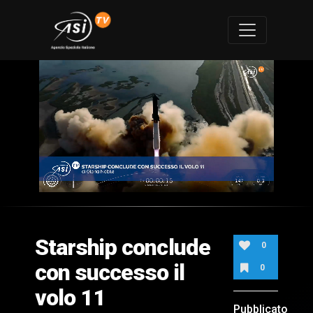
0
of
2
minutes,
Starship conclude
13
0
seconds
con successo il
0
volo 11
Pubblicato