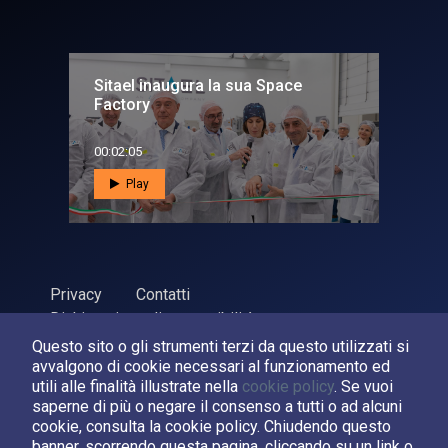
Sitael inaugura la sua Space
Factory
00:02:05
Play
Privacy
Contatti
Dichiarazione di accessibilità
Questo sito o gli strumenti terzi da questo utilizzati si
ASI Agenzia Spaziale Italiana, 2026. P.Iva 03638121008
avvalgono di cookie necessari al funzionamento ed
Sviluppato da
LPM
utili alle finalità illustrate nella
cookie policy
. Se vuoi
saperne di più o negare il consenso a tutti o ad alcuni
cookie, consulta la cookie policy. Chiudendo questo
Seguici su:
banner, scorrendo questa pagina, cliccando su un link o