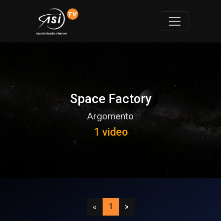
Space Factory
Argomento
1 video
Precedente
(attuale)
Successivo
«
1
»