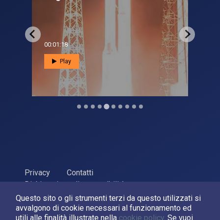
00:01:18
00:1
Play
Privacy
Contatti
Dichiarazione di accessibilità
Questo sito o gli strumenti terzi da questo utilizzati si
ASI Agenzia Spaziale Italiana, 2026. P.Iva 03638121008
avvalgono di cookie necessari al funzionamento ed
Sviluppato da
LPM
utili alle finalità illustrate nella
cookie policy
. Se vuoi