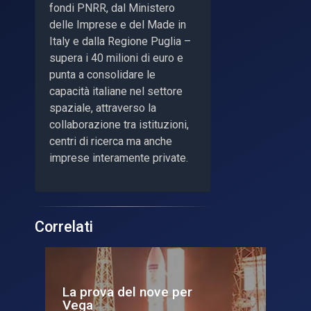
fondi PNRR, dal Ministero
delle Imprese e del Made in
Italy e dalla Regione Puglia –
supera i 40 milioni di euro e
punta a consolidare le
capacità italiane nel settore
spaziale, attraverso la
collaborazione tra istituzioni,
centri di ricerca ma anche
imprese interamente private.
Correlati
La prova del nove per
De
Vega
pro