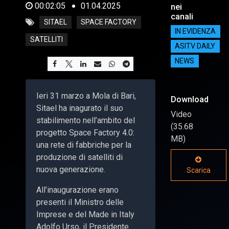
00:02:05
01.04.2025
nei
canali
SITAEL
SPACE FACTORY
IN EVIDENZA
SATELLITI
ASITV DAILY
NEWS
Ieri 31 marzo a Mola di Bari,
Download
Sitael ha inagurato il suo
Video
stabilimento nell’ambito del
(35.68
progetto
Space Factory 4.0:
MB)
una rete di fabbriche per la
produzione di satelliti di
nuova generazione.
Scarica
All’inaugurazione erano
presenti il Ministro delle
Imprese e del Made in Italy
Adolfo Urso, il Presidente