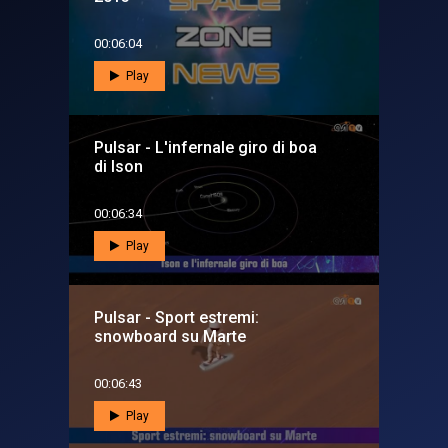
00:06:04
Play
Pulsar - L'infernale giro di boa
di Ison
00:06:34
Play
Pulsar - Sport estremi:
snowboard su Marte
00:06:43
Play