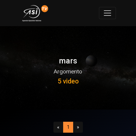
mars
Argomento
5 video
Precedente
(attuale)
Successivo
«
1
»