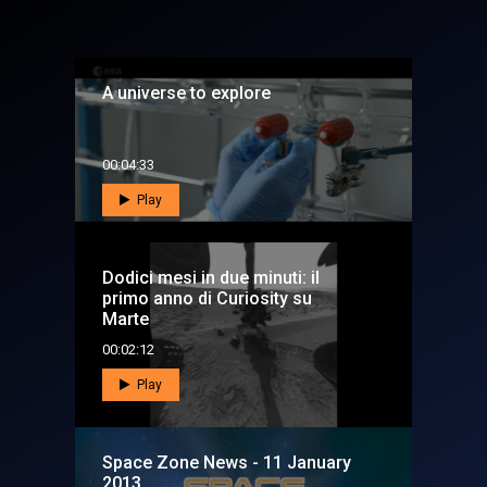
A universe to explore
00:04:33
Play
Dodici mesi in due minuti: il
primo anno di Curiosity su
Marte
00:02:12
Play
Space Zone News - 11 January
2013