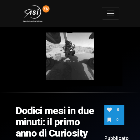
0
of
2
minutes,
Dodici mesi in due
12
0
seconds
minuti: il primo
0
anno di Curiosity
Pubblicato