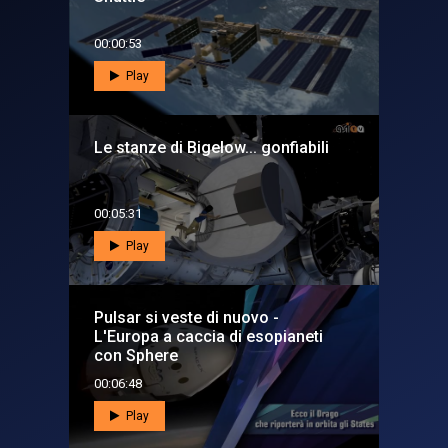
00:00:53
Play
Le stanze di Bigelow... gonfiabili
00:05:31
Play
Pulsar si veste di nuovo -
L'Europa a caccia di esopianeti
con Sphere
00:06:48
Play