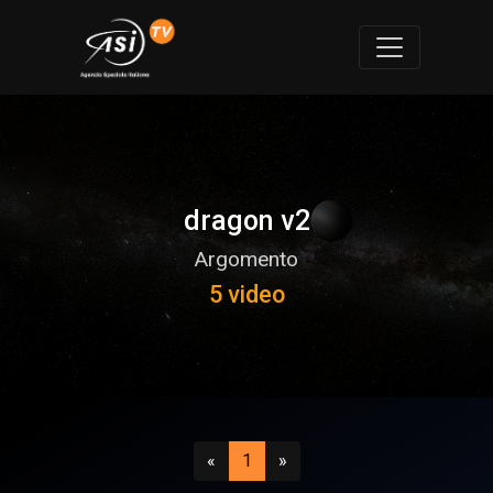
dragon v2
Argomento
5 video
Precedente
(attuale)
Successivo
«
1
»