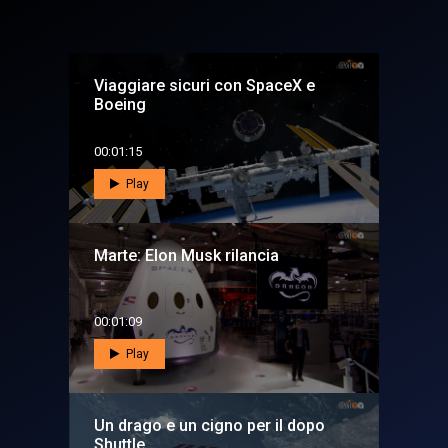
Viaggiare sicuri con SpaceX e
Boeing
00:01:15
Play
Marte: Elon Musk rilancia
00:01:09
Play
Un drago e un cigno per il dopo
Shuttle