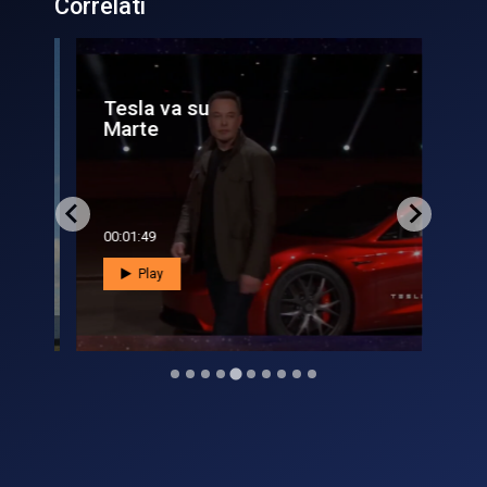
Correlati
Tesla va su
Il 
Marte
Mu
00:01:49
00:0
Play