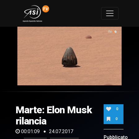
0
of
1
minute,
Marte: Elon Musk
9
0
seconds
rilancia
0
00:01:09
24.07.2017
Pubblicato